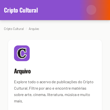
content
Cripto Cultural
Cripto Cultural
Arquivo
Categorias
Eventos
Agenda
Arte
Colunistas
Cinema
Redes Antissociais
Arquivo
Literatura
Sobre Nós
Explore todo o acervo de publicações do Cripto
Cultural. Filtre por ano e encontre matérias
Música
Arquivo
sobre arte, cinema, literatura, música e muito
mais.