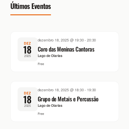
visuais
Últimos Eventos
de
Eventos
dezembro 18, 2025 @ 19:30
-
20:30
DEZ
18
Coro das Meninas Cantoras
Lago de Olarias
2025
Free
dezembro 18, 2025 @ 18:30
-
19:30
DEZ
18
Grupo de Metais e Percussão
Lago de Olarias
2025
Free