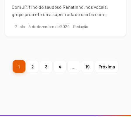
Com JP, filho do saudoso Renatinho, nos vocais,
grupo promete uma super roda de samba com
músicos locais no Rangai Taproom
2 min
4 de dezembro de 2024
Redação
1
2
3
4
…
19
Próxima