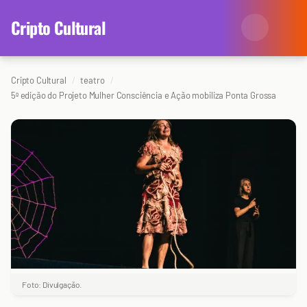
content
Cripto Cultural
Cripto Cultural
teatro
Categorias
5ª edição do Projeto Mulher Consciência e Ação mobiliza Ponta Grossa
Eventos
Agenda
Arte
Colunistas
Cinema
Redes Antissociais
Literatura
Sobre Nós
Música
Arquivo
Foto: Divulgação.