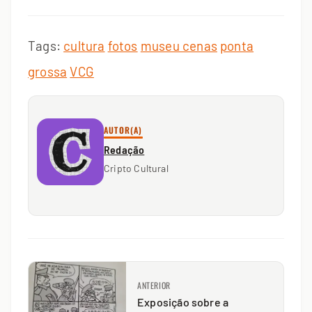
Tags:
cultura
fotos
museu cenas
ponta
grossa
VCG
AUTOR(A)
Redação
Cripto Cultural
ANTERIOR
Exposição sobre a