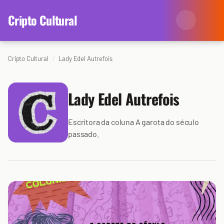
content
Cripto Cultural
Cripto Cultural
Lady Edel Autrefois
Categorias
Eventos
Agenda
Lady Edel Autrefois
Arte
Colunistas
Escritora da coluna A garota do século
passado.
Cinema
Redes Antissociais
Literatura
Sobre Nós
Música
Arquivo