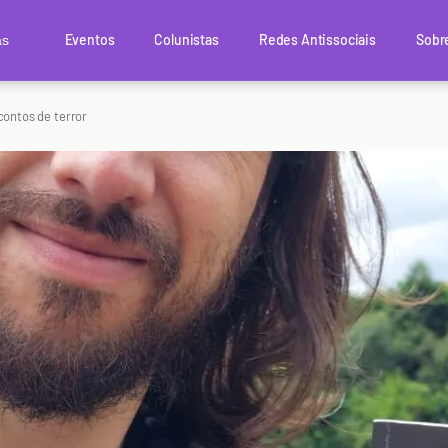
Eventos
Colunistas
Redes Antissociais
Sobr
as
contos de terror