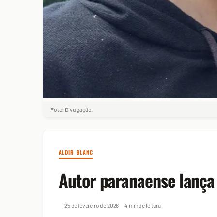
Foto: Divulgação.
ALDIR BLANC
Autor paranaense lança 
25 de fevereiro de 2026
4 min de leitura