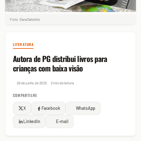
Foto: Sara Dalzotto
LITERATURA
Autora de PG distribui livros para
crianças com baixa visão
26 de junho de 2025
3 min de leitura
COMPARTILHE
X
Facebook
WhatsApp
LinkedIn
E-mail