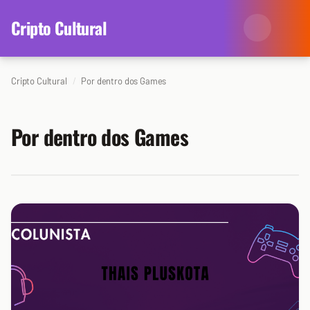
content
Cripto Cultural
Cripto Cultural
Por dentro dos Games
Categorias
Eventos
Agenda
Por dentro dos Games
Arte
Colunistas
Cinema
Redes Antissociais
Literatura
Sobre Nós
Música
Arquivo