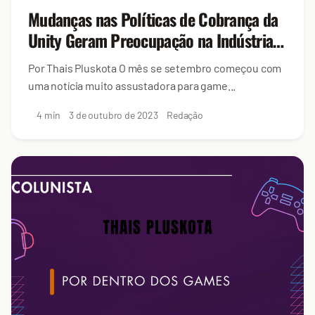
Mudanças nas Políticas de Cobrança da
Unity Geram Preocupação na Indústria
de Desenvolvimento de Jogos
Por Thais Pluskota O mês se setembro começou com
uma notícia muito assustadora para game...
4 min
3 de outubro de 2023
Redação