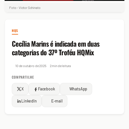
Foto - Victor Schinato
HQS
Cecília Marins é indicada em duas
categorias do 37º Troféu HQMix
10 de outubro de 2025
2 min de leitura
COMPARTILHE
X
Facebook
WhatsApp
LinkedIn
E-mail