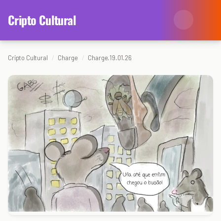
content
Cripto Cultural
Cripto Cultural
Charge
Charge.19.01.26
Categorias
Eventos
Agenda
Arte
Colunistas
Cinema
Redes Antissociais
Literatura
Sobre Nós
Música
Arquivo