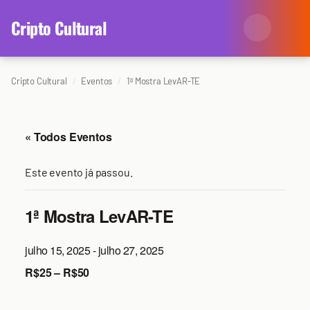
content
Cripto Cultural
Cripto Cultural
Eventos
1ª Mostra LevAR-TE
Categorias
Eventos
Agenda
« Todos Eventos
Arte
Colunistas
Este evento já passou.
Cinema
Redes Antissociais
1ª Mostra LevAR-TE
Literatura
Sobre Nós
julho 15, 2025
-
julho 27, 2025
Música
Arquivo
R$25 – R$50