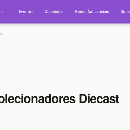
Eventos
Colunistas
Redes Antissociais
Sobr
as
st
olecionadores Diecast