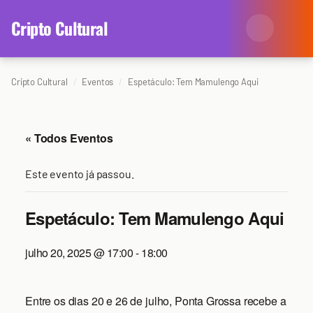
content
Cripto Cultural
Cripto Cultural
Eventos
Espetáculo: Tem Mamulengo Aqui
Categorias
Eventos
Agenda
« Todos Eventos
Arte
Colunistas
Este evento já passou.
Cinema
Redes Antissociais
Espetáculo: Tem Mamulengo Aqui
Literatura
Sobre Nós
julho 20, 2025 @ 17:00
-
18:00
Música
Arquivo
Entre os dias 20 e 26 de julho, Ponta Grossa recebe a