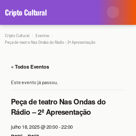
content
Cripto Cultural
Cripto Cultural
Eventos
Categorias
Peça de teatro Nas Ondas do Rádio – 2ª Apresentação
Eventos
Agenda
« Todos Eventos
Arte
Colunistas
Este evento já passou.
Cinema
Redes Antissociais
Literatura
Peça de teatro Nas Ondas do
Sobre Nós
Rádio – 2ª Apresentação
Música
Arquivo
julho 18, 2025 @ 20:00
-
22:00