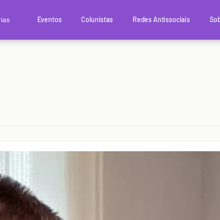
Eventos
Colunistas
Redes Antissociais
Sob
ias