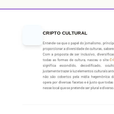
CRIPTO CULTURAL
Entende-se que o papel do jornalismo, principa
proporcionar a diversidade de culturas, sabere
Com a proposta de ser inclusivo, diversific
todas as formas de cultura, nasceu o site
Cr
significa escondido, decodificado, ocu
justamente trazer à luz elementos culturais an
não são cobertos pela mídia hegemônica da
opera por diversas facetas e é justo que toda
nesse local que se pretende ser plural e diverso