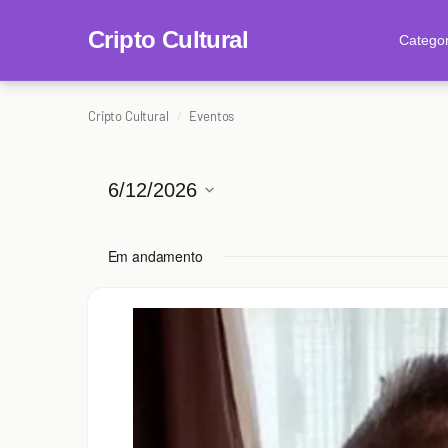
content
Cripto Cultural
Categor
Cripto Cultural
Eventos
6/12/2026
Selecione
a
Em andamento
data.