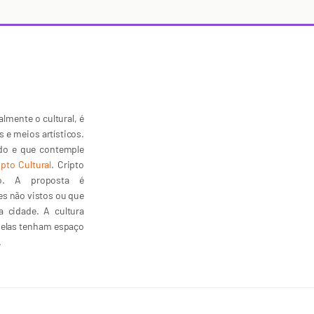
lmente o cultural, é
s e meios artísticos.
ado e que contemple
ipto Cultural
. Cripto
lto. A proposta é
tes não vistos ou que
 cidade. A cultura
s elas tenham espaço
.