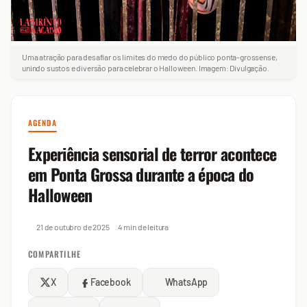
Uma atração para desafiar os limites do medo do público ponta-grossense,
unindo sustos e diversão para celebrar o Halloween. Imagem: Divulgação.
AGENDA
Experiência sensorial de terror acontece
em Ponta Grossa durante a época do
Halloween
21 de outubro de 2025
4 min de leitura
COMPARTILHE
X
Facebook
WhatsApp