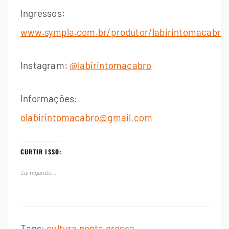
Ingressos:
www.sympla.com.br/produtor/labirintomacabro
Instagram:
@labirintomacabro
Informações:
olabirintomacabro@gmail.com
CURTIR ISSO:
Carregando...
Tags:
cultura
ponta grossa