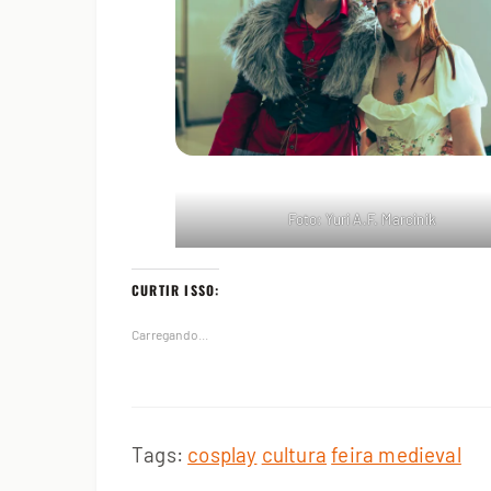
Foto: Yuri A.F. Marcinik
CURTIR ISSO:
Carregando...
Tags:
cosplay
cultura
feira medieval