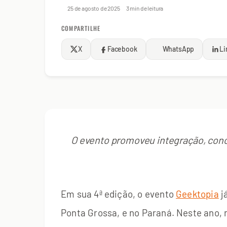
25 de agosto de 2025
3 min de leitura
COMPARTILHE
X
Facebook
WhatsApp
Li
O evento promoveu integração, conc
Em sua 4ª edição, o evento
Geektopia
j
Ponta Grossa, e no Paraná. Neste ano, n