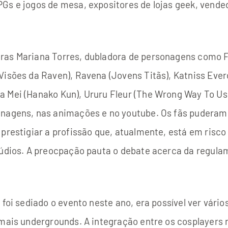
Gs e jogos de mesa, expositores de lojas geek, vended
ras Mariana Torres, dubladora de personagens como Fe
Visões da Raven), Ravena (Jovens Titãs), Katniss Everd
a Mei (Hanako Kun), Ururu Fleur (The Wrong Way To U
onagens, nas animações e no youtube. Os fãs puderam
 prestigiar a profissão que, atualmente, está em risco
túdios. A preocpação pauta o debate acerca da regula
 foi sediado o evento neste ano, era possível ver vário
mais undergrounds. A integração entre os cosplayers no