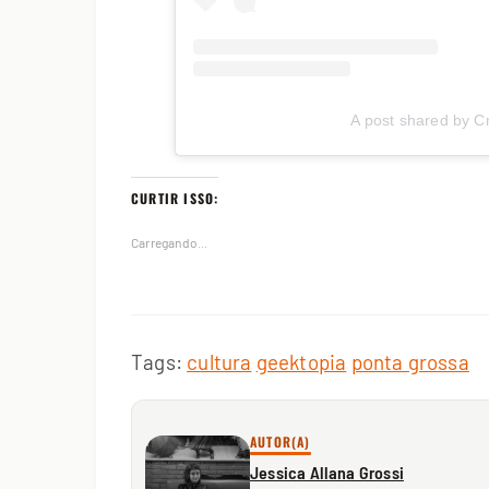
A post shared by Cr
CURTIR ISSO:
Carregando...
Tags:
cultura
geektopia
ponta grossa
AUTOR(A)
Jessica Allana Grossi