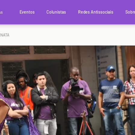
Eventos
Colunistas
Redes Antissociais
Sobr
as
ENATA