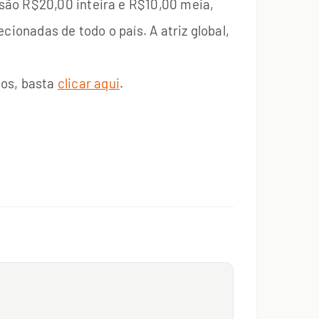
são R$20,00 inteira e R$10,00 meia,
cionadas de todo o país. A atriz global,
sos, basta
clicar aqui
.