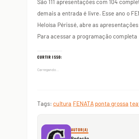
São 111 apresentações com 104 complet
demais a entrada é livre. Esse ano o FE
Heloísa Périssé, abre as apresentações
Para acessar a programação completa 
CURTIR ISSO:
Carregando...
Tags:
cultura
FENATA
ponta grossa
tea
AUTOR(A)
Redação