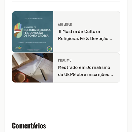
ANTERIOR
II Mostra de Cultura
Religiosa, Fé & Devoção
acontece na próxima
semana em PG
PRÓXIMO
Mestrado em Jornalismo
da UEPG abre inscrições
para alunos não regulares
para o segundo semestre
de 2024
Comentários