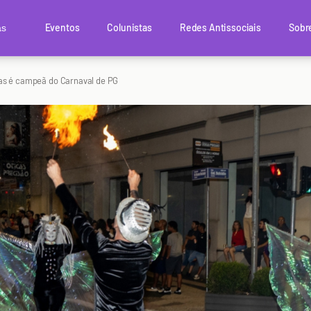
Eventos
Colunistas
Redes Antissociais
Sobr
as
as é campeã do Carnaval de PG