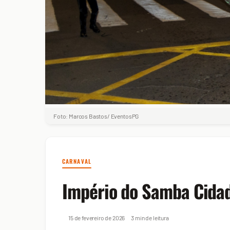
Foto: Marcos Bastos/ EventosPG
CARNAVAL
Império do Samba Cidad
15 de fevereiro de 2026
3 min de leitura