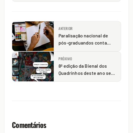
ANTERIOR
Paralisação nacional de
pós-graduandos conta
com atividades culturais
em PG
PRÓXIMO
8ª edição da Bienal dos
Quadrinhos deste ano será
realizada em cinco locais
diferentes
Comentários