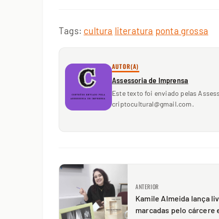
Tags:
cultura
literatura
ponta grossa
AUTOR(A)
Assessoria de Imprensa
Este texto foi enviado pelas Asses
criptocultural@gmail.com.
ANTERIOR
Kamile Almeida lança liv
marcadas pelo cárcere 