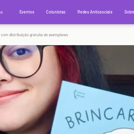
Eventos
Colunistas
Redes Antissociais
Sobr
as
G com distribuição gratuita de exemplares