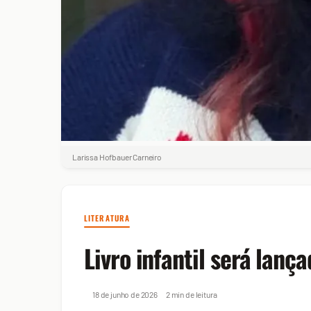
Larissa Hofbauer Carneiro
LITERATURA
Livro infantil será lan
18 de junho de 2026
2 min de leitura