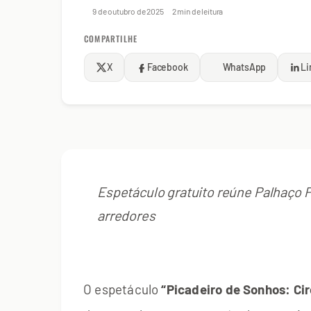
9 de outubro de 2025
2 min de leitura
COMPARTILHE
X
Facebook
WhatsApp
Li
Espetáculo gratuito reúne Palhaço P
arredores
O espetáculo
“Picadeiro de Sonhos: Ci