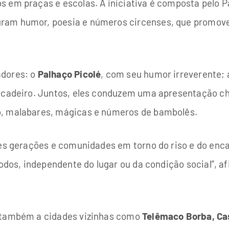
 em praças e escolas. A iniciativa é composta pelo Pa
am humor, poesia e números circenses, que promovem 
adores: o
Palhaço Picolé
, com seu humor irreverente;
picadeiro. Juntos, eles conduzem uma apresentação c
o, malabares, mágicas e números de bambolês.
tes gerações e comunidades em torno do riso e do en
todos, independente do lugar ou da condição social”, a
a também a cidades vizinhas como
Telêmaco Borba, Cas