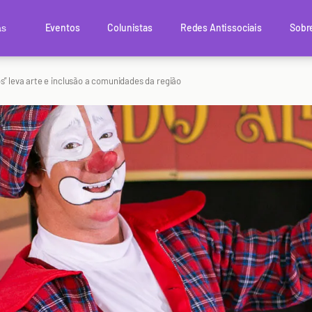
Eventos
Colunistas
Redes Antissociais
Sobr
as
s” leva arte e inclusão a comunidades da região