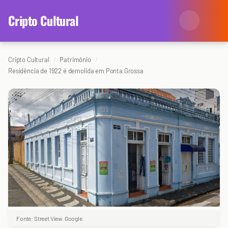
content
Cripto Cultural
Cripto Cultural
Patrimônio
Categorias
Residência de 1922 é demolida em Ponta Grossa
Eventos
Agenda
Arte
Colunistas
Cinema
Redes Antissociais
Literatura
Sobre Nós
Música
Arquivo
Fonte: Street View. Google.