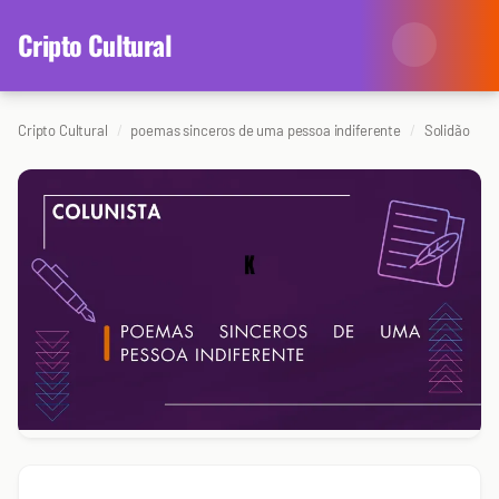
content
Cripto Cultural
Cripto Cultural
poemas sinceros de uma pessoa indiferente
Solidão
Categorias
Eventos
Agenda
Arte
Colunistas
Cinema
Redes Antissociais
Literatura
Sobre Nós
Música
Arquivo