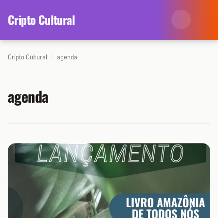
content
Cripto Cultural
Cripto Cultural
agenda
Categorias
Eventos
Agenda
agenda
Arte
Colunistas
Cinema
Redes Antissociais
Literatura
Sobre Nós
Música
Arquivo