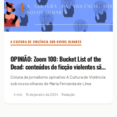
A CULTURA DE VIOLÊNCIA SOB NOVOS OLHARES
OPINIÃO: Zoom 100: Bucket List of the
Dead: conteúdos de ficção violentos são
na verdade uma fuga da vida real?
Coluna de jornalismo opinativo A Cultura de Violência
sob novos olhares de Maria Fernanda de Lima
4 min
15 de janeiro de 2024
Redação