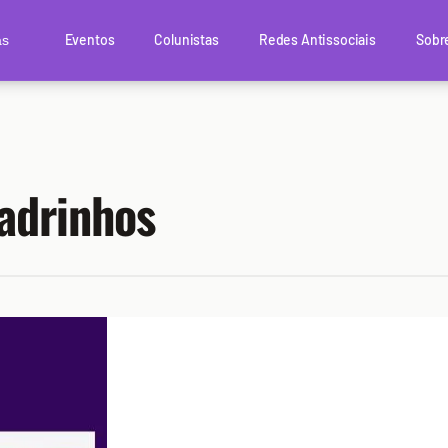
Eventos
Colunistas
Redes Antissociais
Sobr
as
uadrinhos