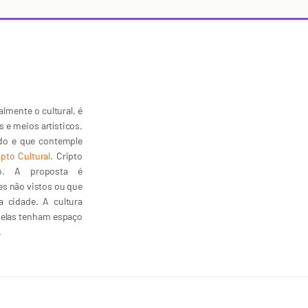
lmente o cultural, é
s e meios artísticos.
ado e que contemple
ipto Cultural
. Cripto
lto. A proposta é
tes não vistos ou que
 cidade. A cultura
s elas tenham espaço
.