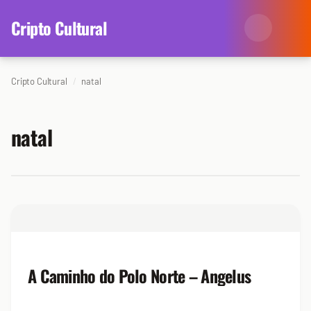
content
Cripto Cultural
Cripto Cultural
natal
Categorias
Eventos
Agenda
natal
Arte
Colunistas
Cinema
Redes Antissociais
Literatura
Sobre Nós
Música
Arquivo
A Caminho do Polo Norte – Angelus