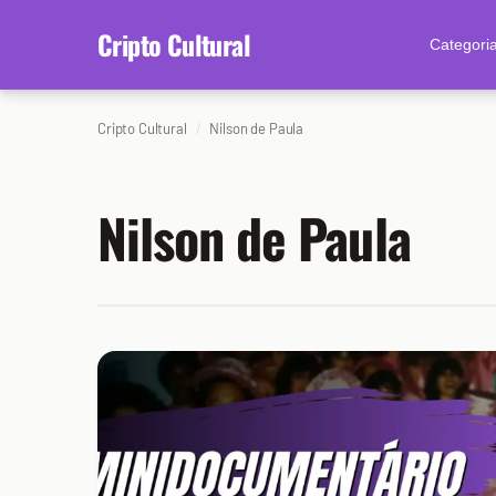
content
Cripto Cultural
Categori
Cripto Cultural
Nilson de Paula
Nilson de Paula