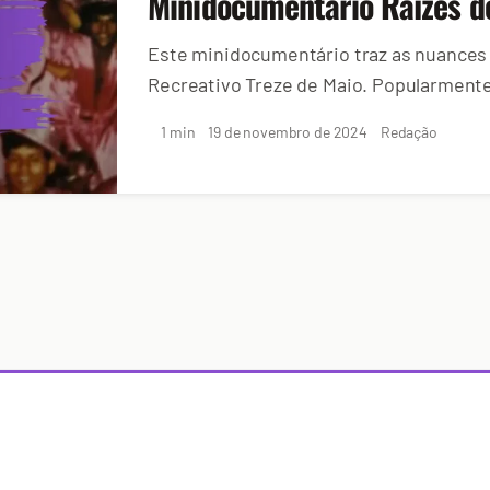
Minidocumentário Raízes d
Este minidocumentário traz as nuances h
Recreativo Treze de Maio. Popularment
Treze de...
1 min
19 de novembro de 2024
Redação