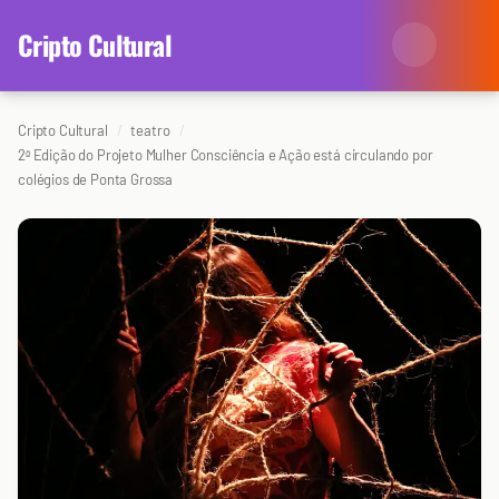
content
Cripto Cultural
Cripto Cultural
teatro
Categorias
2ª Edição do Projeto Mulher Consciência e Ação está circulando por
colégios de Ponta Grossa
Eventos
Agenda
Arte
Colunistas
Cinema
Redes Antissociais
Literatura
Sobre Nós
Música
Arquivo