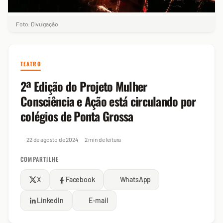
Foto: Divulgação
TEATRO
2ª Edição do Projeto Mulher
Consciência e Ação está circulando por
colégios de Ponta Grossa
22 de agosto de 2024
2 min de leitura
COMPARTILHE
X
Facebook
WhatsApp
LinkedIn
E-mail