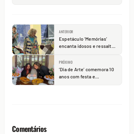
ANTERIOR
Espetáculo ‘Memórias’
encanta idosos e ressalta
a importância das
recordações
PRÓXIMO
‘Dia de Arte’ comemora 10
anos com festa e
programação especial
Comentários