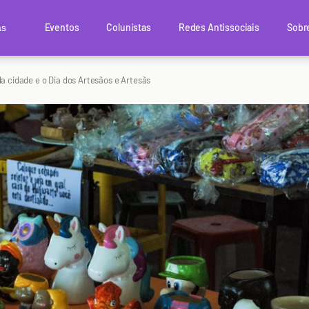
Eventos
Colunistas
Redes Antissociais
Sobr
as
 da cidade e o Dia dos Artesãos e Artesãs