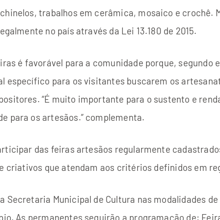
 chinelos, trabalhos em cerâmica, mosaico e crochê. 
legalmente no país através da Lei 13.180 de 2015.
iras é favorável para a comunidade porque, segundo el
l específico para os visitantes buscarem os artesana
ositores. “É muito importante para o sustento e rend
ade para os artesãos.” complementa.
articipar das feiras artesãos regularmente cadastrad
 e criativos que atendam aos critérios definidos em r
la Secretaria Municipal de Cultura nas modalidades d
ípio. As permanentes seguirão a programação de: Feir