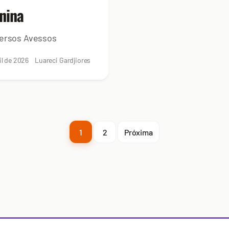
nina
ersos Avessos
il de 2026
Luareci Gardjiores
1
2
Próxima