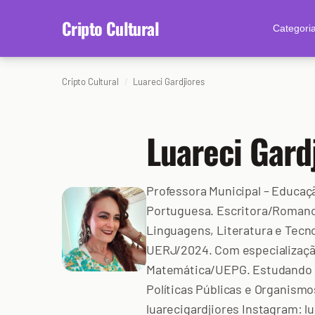
content
Cripto Cultural
Categori
Cripto Cultural
Luareci Gardjiores
Luareci Gard
Professora Municipal – Educaç
Portuguesa. Escritora/Roman
Linguagens, Literatura e Tecn
UERJ/2024. Com especializaç
Matemática/UEPG. Estudando I
Políticas Públicas e Organismo
luarecigardjiores Instagram: l