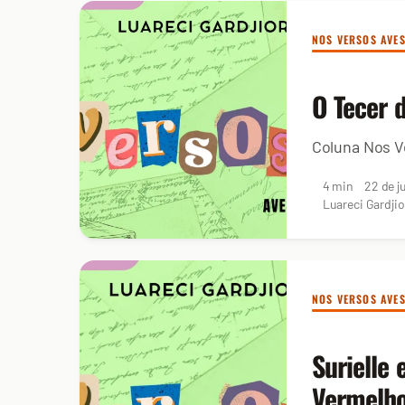
NOS VERSOS AVE
O Tecer 
Coluna Nos V
4 min
22 de j
Luareci Gardjio
NOS VERSOS AVE
Surielle 
Vermelh