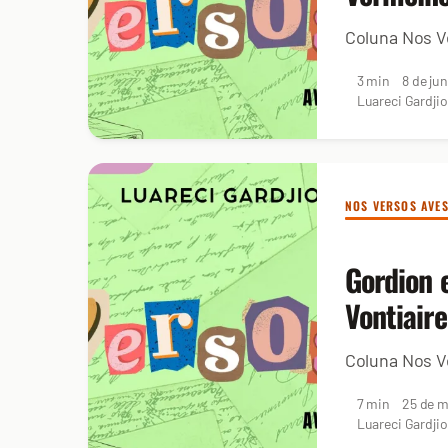
Coluna Nos V
3 min
8 de ju
Luareci Gardjio
NOS VERSOS AVE
Gordion e
Vontiaire
Coluna Nos V
7 min
25 de m
Luareci Gardjio