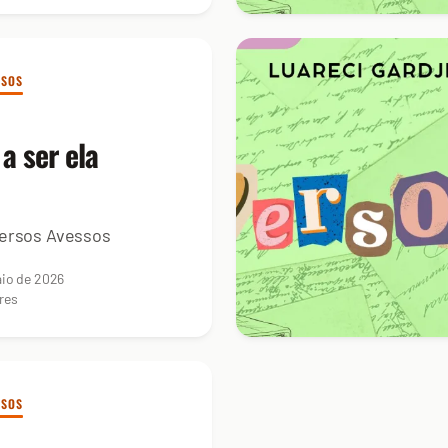
SSOS
a ser ela
ersos Avessos
io de 2026
res
SSOS