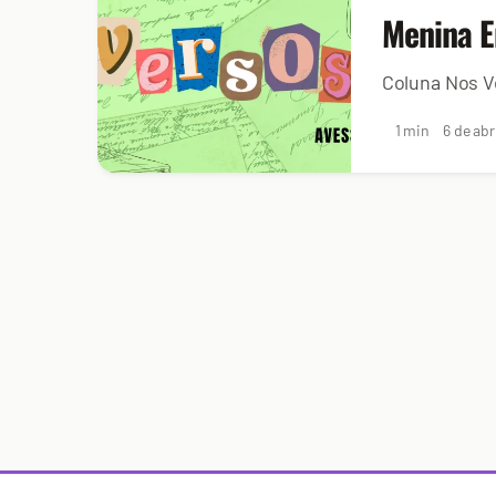
Menina E
Coluna Nos V
1 min
6 de abr