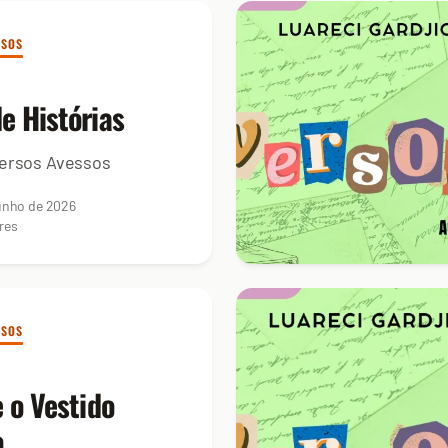
SSOS
de Histórias
ersos Avessos
unho de 2026
res
SSOS
e o Vestido
o