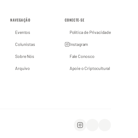
NAVEGAÇÃO
CONECTE-SE
Eventos
Política de Privacidade
Colunistas
Instagram
Sobre Nós
Fale Conosco
Arquivo
Apoie o Criptocultural
Instagram
WhatsApp
Apoie o Criptocu