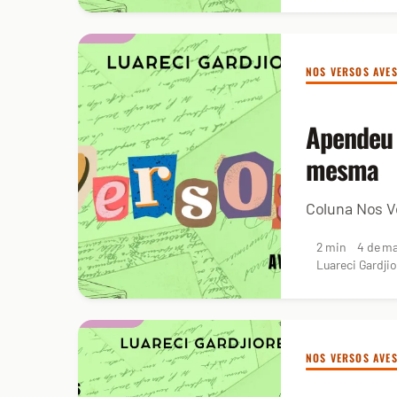
NOS VERSOS AVE
Apendeu 
mesma
Coluna Nos V
2 min
4 de ma
Luareci Gardjio
NOS VERSOS AVE