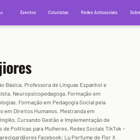
Eventos
Colunistas
Redes Antissociais
Sobr
as
jiores
ão Básica. Professora de Línguas Espanhol e
cista. Neuropsicopedagoga. Formação em
ologias. Formação em Pedagogia Social pela
ão em Direitos Humanos. Mestranda em
nglês. Cursando Gestão e Implementação de
s de Políticas para Mulheres. Redes Sociais TikTok –
uarecigardjiores Facebook: Lu Perfume de Flor X