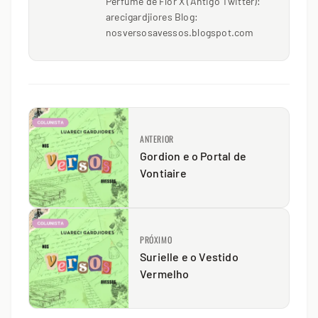
Perfume de Flor X (Antigo Twitter):
arecigardjiores Blog:
nosversosavessos.blogspot.com
ANTERIOR
Gordion e o Portal de
Vontiaire
PRÓXIMO
Surielle e o Vestido
Vermelho