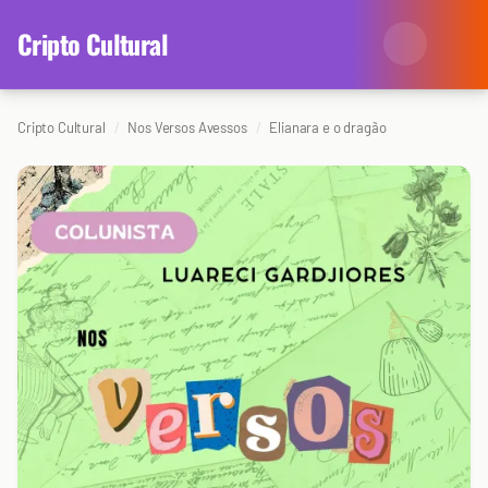
content
Cripto Cultural
Cripto Cultural
Nos Versos Avessos
Elianara e o dragão
Categorias
Eventos
Agenda
Arte
Colunistas
Cinema
Redes Antissociais
Literatura
Sobre Nós
Música
Arquivo