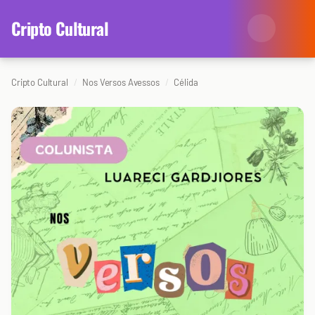
content
Cripto Cultural
Cripto Cultural
Nos Versos Avessos
Célida
Categorias
Eventos
Agenda
Arte
Colunistas
Cinema
Redes Antissociais
Literatura
Sobre Nós
Música
Arquivo